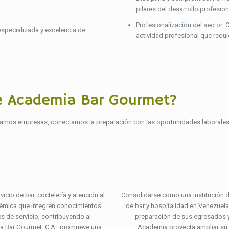
pilares del desarrollo profesion
Profesionalización del sector: 
especializada y excelencia de
actividad profesional que requ
e Academia Bar Gourmet?
lamos empresas, conectamos la preparación con las oportunidades laborales
cio de bar, coctelería y atención al
Consolidarse como una institución de
démica que integren conocimientos
de bar y hospitalidad en Venezuel
es de servicio, contribuyendo al
preparación de sus egresados y
ia Bar Gourmet, C.A., promueve una
Academia proyecta ampliar su a