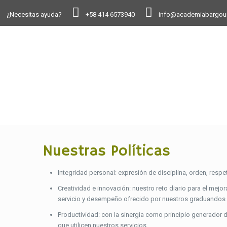
¿Necesitas ayuda?
+58 414 6573940
info@academiabargou
Sobre la Academia B
Nuestras Políticas
Integridad personal: expresión de disciplina, orden, resp
Creatividad e innovación: nuestro reto diario para el mejo
servicio y desempeño ofrecido por nuestros graduandos 
Productividad: con la sinergia como principio generador 
que utilicen nuestros servicios.