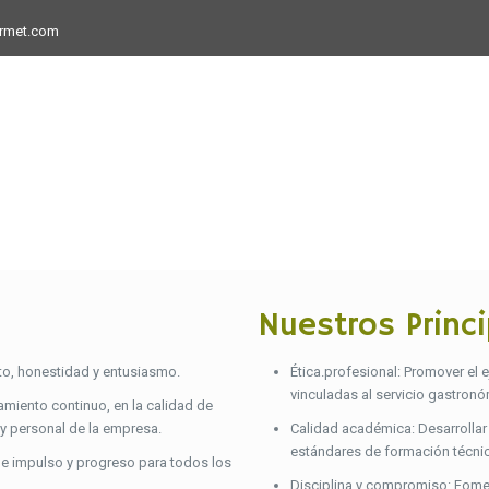
rmet.com
ar Gourmet
Nuestros Princi
eto, honestidad y entusiasmo.
Ética.profesional: Promover el 
vinculadas al servicio gastronó
ramiento continuo, en la calidad de
y personal de la empresa.
Calidad académica: Desarrolla
estándares de formación técnic
de impulso y progreso para todos los
Disciplina y compromiso: Fomen