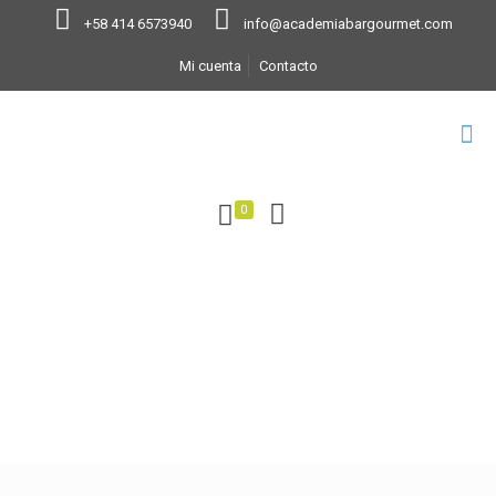
+58 414 6573940
info@academiabargourmet.com
Mi cuenta
Contacto
0
Testimonios