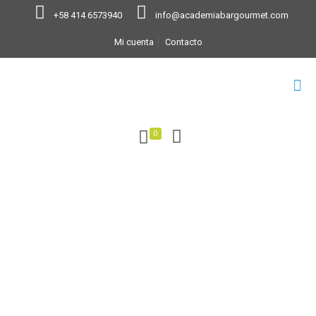
+58 414 6573940
info@academiabargourmet.com
Mi cuenta
Contacto
0
Sede Palacio de
Eventos